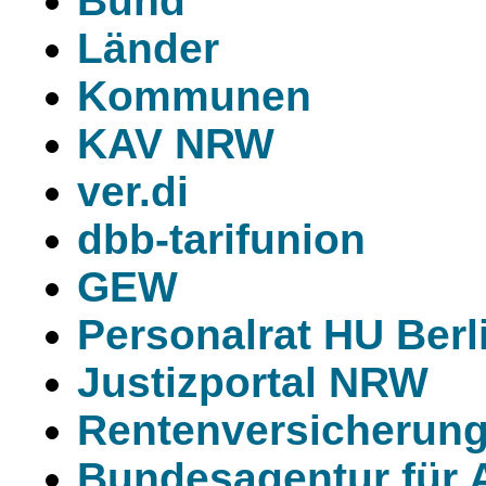
Bund
Länder
Kommunen
KAV NRW
ver.di
dbb-tarifunion
GEW
Personalrat HU Berl
Justizportal NRW
Rentenversicherun
Bundesagentur für A