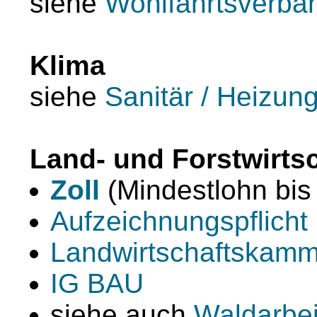
siehe
Wohlfahrtsverbän
Klima
siehe
Sanitär / Heizung
Land- und Forstwirts
Zoll
(Mindestlohn bis
Aufzeichnungspflicht 
Landwirtschaftskamm
IG BAU
siehe auch
Waldarbei